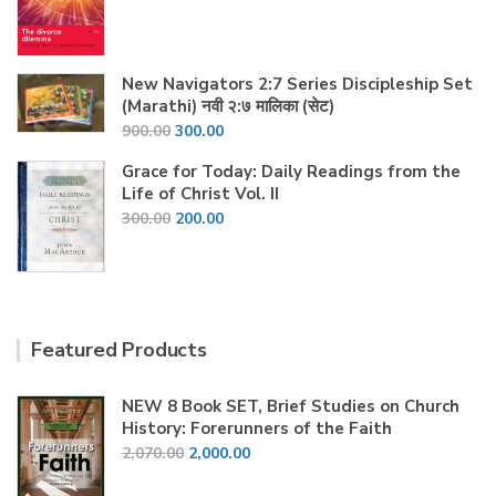
price
price
was:
is:
₹100.00.
₹60.00.
New Navigators 2:7 Series Discipleship Set
(Marathi) नवी २:७ मालिका (सेट)
Original
Current
900.00
300.00
price
price
Grace for Today: Daily Readings from the
was:
is:
Life of Christ Vol. II
₹900.00.
₹300.00.
Original
Current
300.00
200.00
price
price
was:
is:
₹300.00.
₹200.00.
Featured Products
NEW 8 Book SET, Brief Studies on Church
History: Forerunners of the Faith
Original
Current
2,070.00
2,000.00
price
price