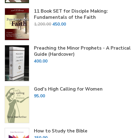
was:
is:
₹2,070.00.
₹2,000.00.
11 Book SET for Disciple Making:
Fundamentals of the Faith
Original
Current
1,200.00
450.00
price
price
was:
is:
₹1,200.00.
₹450.00.
Preaching the Minor Prophets - A Practical
Guide (Hardcover)
400.00
God's High Calling for Women
95.00
How to Study the Bible
150.00