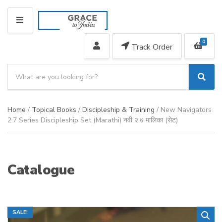
M
E
0
N
Track Order
U
S
e
S
C
a
e
a
a
r
t
Home
/
Topical Books
/
Discipleship & Training
/ New Navigators
r
c
e
c
2:7 Series Discipleship Set (Marathi) नवी २:७ मालिका (सेट)
h
g
h
p
o
r
r
o
y
Catalogue
d
n
u
a
c
m
t
e
s
SALE!
: