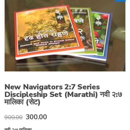
New Navigators 2:7 Series
Discipleship Set (Marathi) नवी २:७
मालिका (सेट)
Original
Current
300.00
900.00
price
price