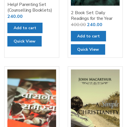
Help! Parenting Set
(Counselling Booklets)
2 Book Set: Daily
240.00
Readings for the Year
Original
Current
400.00
240.00
Add to cart
price
price
Add to cart
was:
is:
Quick View
₹400.00.
₹240.00.
Quick View