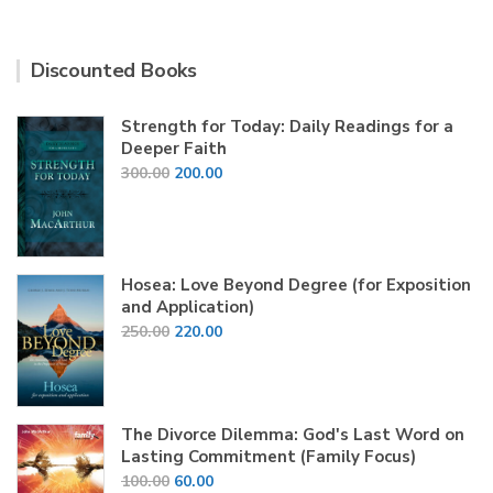
Discounted Books
Strength for Today: Daily Readings for a
Deeper Faith
Original
Current
300.00
200.00
price
price
was:
is:
₹300.00.
₹200.00.
Hosea: Love Beyond Degree (for Exposition
and Application)
Original
Current
250.00
220.00
price
price
was:
is:
₹250.00.
₹220.00.
The Divorce Dilemma: God's Last Word on
Lasting Commitment (Family Focus)
Original
Current
100.00
60.00