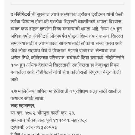
द नॅव्हीगेटर्स
ची सुरुवात त्याचे संस्थापक ड्रॉसन ट्रॉटमन यांनी केली.
त्यांचा विश्वास होता की प्रत्येक ख्रिस्ती व्यक्तीमध्ये आपला विश्वास
व्यक्त करू शकून इतरांना शिष्य बनवण्याची क्षमता आहे. गेल्या ६५ हून
अधिक वर्षांत नॅव्हीगेटर्स लोकांपर्यंत पोचून, शिष्य तयार करून, ख्रिस्त
समजण्यासाठी व त्याच्याबद्दल सांगण्यासाठी लोकांना सज्ज करत आहे.
जेथे लोक राहतात तेथे ते पोचतात. म्हणजे बाजारात, सैन्याचा तळ
असेल तिथे, कॉलेजच्या परिसरात, चर्चमध्ये किंवा घरामध्ये. नॅव्हीगेटर्सने
१०० हून अधिक देशांमध्ये ख्रिस्ताशी एकनिष्ठता हा केंद्रभूत विषय
बनवलेला आहे. नॅव्हीगेटर्स यांची सेवा कॉलोराडो स्प्रिंग्ज येथून केली
जाते.
२.७ मालिकेच्या अधिक माहितीसाठी व प्रशिक्षण सत्रासाठी खालील
पत्यावर संपर्क साधा:
लव्ह महाराष्ट्र,
घर क्र. १७७२, भीमपुरा गल्ली क्र. २३,
बाबाजान चौकाजवळ, पुणे ४११००१. महाराष्ट्र
दूरध्वनी: ०२०-२६३४०५५३
ई-मेल: lovemaharastra@gmail.com